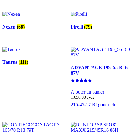
Nexen
(68)
Pirelli
(79)
Taurus
(111)
ADVANTAGE 195_55 R16
87V
Note
5.00
Ajouter au panier
sur 5
1.050,00
د.م.
215-45-17
Bf goodrich