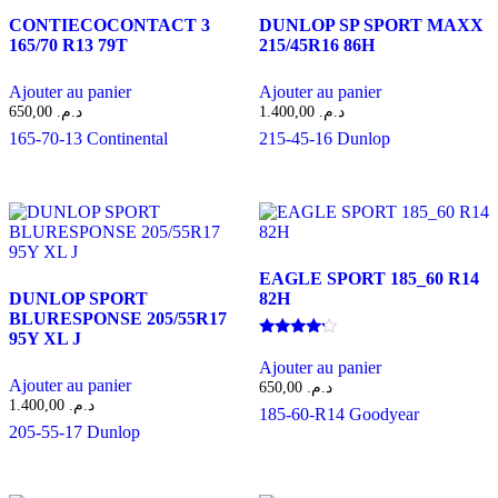
CONTIECOCONTACT 3
DUNLOP SP SPORT MAXX
165/70 R13 79T
215/45R16 86H
Ajouter au panier
Ajouter au panier
650,00
د.م.
1.400,00
د.م.
165-70-13
Continental
215-45-16
Dunlop
EAGLE SPORT 185_60 R14
DUNLOP SPORT
82H
BLURESPONSE 205/55R17
95Y XL J
Note
4.00
Ajouter au panier
sur 5
Ajouter au panier
650,00
د.م.
1.400,00
د.م.
185-60-R14
Goodyear
205-55-17
Dunlop