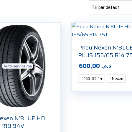
Pneu Nexen N’BLU
PLUS 155/65 R14 7
600,00
د.م.
155-65-14
Nexen
exen N’BLUE HD
 R18 94V