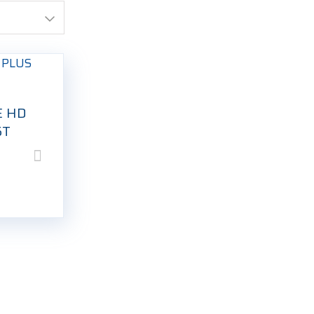
E HD
5T