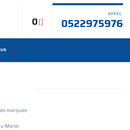
APPEL
0
0522975976
OUS
res marques
 au Maroc