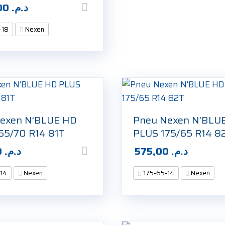
1.330,00
د.م.
-18
Nexen
exen N’BLUE HD
Pneu Nexen N’BLU
65/70 R14 81T
PLUS 175/65 R14 8
550,00
د.م.
575,00
د.م.
-14
Nexen
175-65-14
Nexen