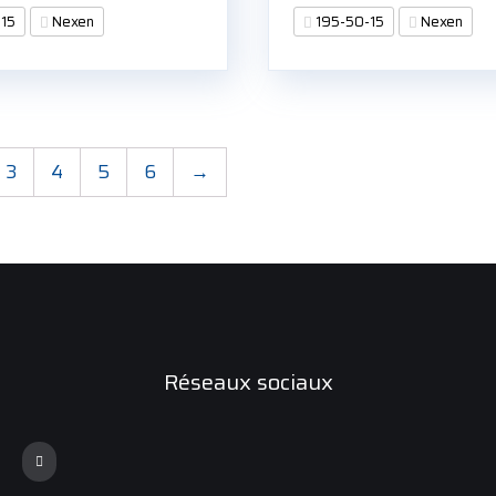
-15
Nexen
195-50-15
Nexen
3
4
5
6
→
Réseaux sociaux