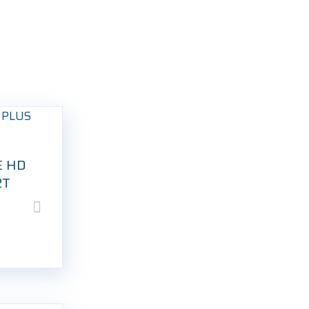
E HD
2T