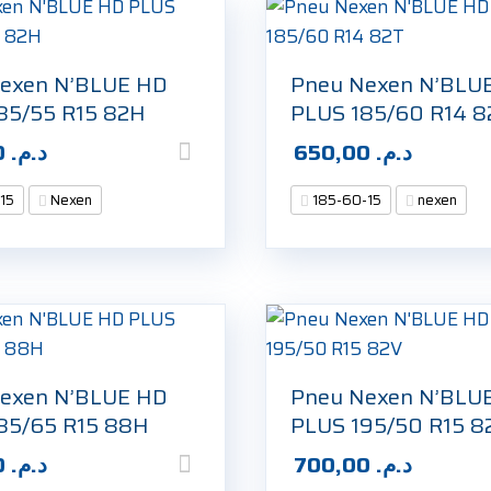
exen N’BLUE HD
Pneu Nexen N’BLU
85/55 R15 82H
PLUS 185/60 R14 8
650,00
د.م.
650,00
د.م.
15
Nexen
185-60-15
nexen
exen N’BLUE HD
Pneu Nexen N’BLU
85/65 R15 88H
PLUS 195/50 R15 8
620,00
د.م.
700,00
د.م.