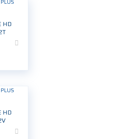
E HD
2T
E HD
2V