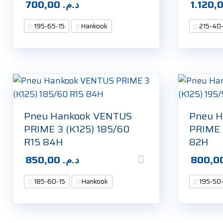
700,00
د.م.
195-65-15
Hankook
215-40
Pneu Hankook VENTUS
Pneu 
PRIME 3 (K125) 185/60
PRIME 
R15 84H
82H
850,00
د.م.
185-60-15
Hankook
195-50