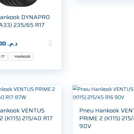
Hankook DYNAPRO
A33) 235/65 R17
1.450,00
د.م.
-17
Hankook
Hankook VENTUS
Pneu Hankook VE
2 (K115) 215/40 R17
PRIME 2 (K115) 215
90V