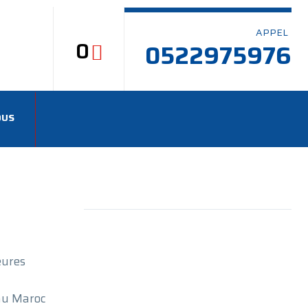
APPEL
0
0522975976
OUS
eures
 au Maroc