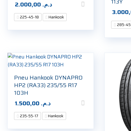
113Y
2.000,00
د.م.
225-45-18
Hankook
285-45
Pneu Hankook DYNAPRO
HP2 (RA33) 235/55 R17
103H
1.500,00
د.م.
235-55-17
Hankook