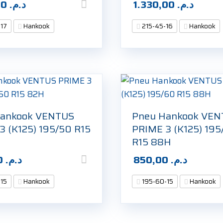
1.120,00
د.م.
1.330,00
د.م.
-17
Hankook
215-45-16
Hankook
Hankook VENTUS
Pneu Hankook VE
3 (K125) 195/50 R15
PRIME 3 (K125) 195
R15 88H
800,00
د.م.
850,00
د.م.
-15
Hankook
195-60-15
Hankook