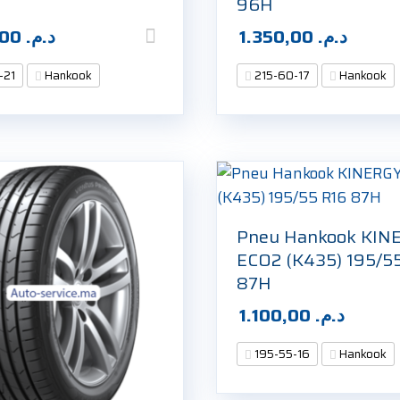
96H
3.000,00
د.م.
1.350,00
د.م.
-21
Hankook
215-60-17
Hankook
Pneu Hankook KIN
ECO2 (K435) 195/5
87H
1.100,00
د.م.
195-55-16
Hankook