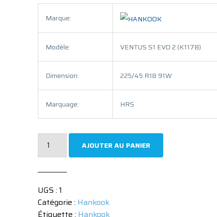
Marque:
Modèle:
VENTUS S1 EVO 2 (K117B)
Dimension:
225/45 R18 91W
Marquage:
HRS
quantité
AJOUTER AU PANIER
de
Hankook
VENTUS
UGS :
1
S1
Catégorie :
Hankook
EVO
Étiquette :
Hankook