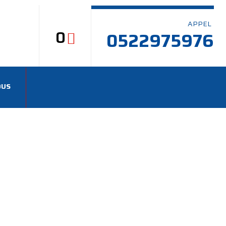
APPEL
0
0522975976
OUS