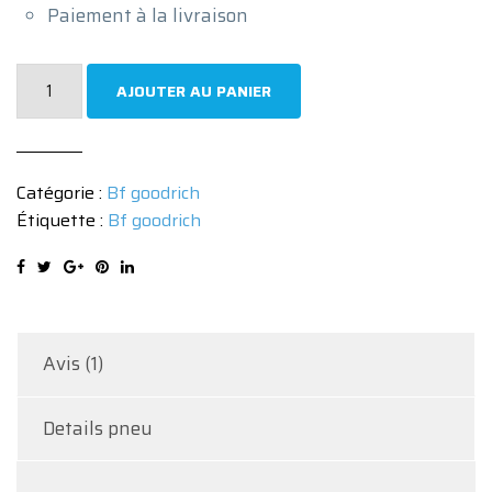
Paiement à la livraison
quantité
AJOUTER AU PANIER
de
ADVANTAGE
195_55
Catégorie :
Bf goodrich
R16
Étiquette :
Bf goodrich
87V
Avis (1)
Details pneu