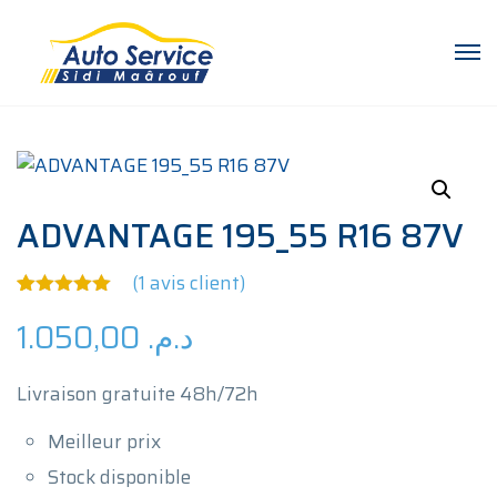
ADVANTAGE 195_55 R16 87V
(
1
avis client)
Noté
1
5.00
1.050,00
د.م.
sur 5
basé sur
notation
client
Livraison gratuite 48h/72h
Meilleur prix
Stock disponible