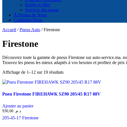
Huiles et filter
Services des pneus
À Propos de Nous
Contactez-Nous
Accueil
/
Pneus Auto
/ Firestone
Firestone
Découvrez toute la gamme de pneus Firestone sur auto-service.ma. no
Trouvez les pneus les mieux adaptés à vos besoins et profitez de prix 
Affichage de 1–12 sur 19 résultats
Pneu Firestone FIREHAWK SZ90 205/45 R17 88V
Ajouter au panier
930,00
د.م.
205-45-17
Firestone