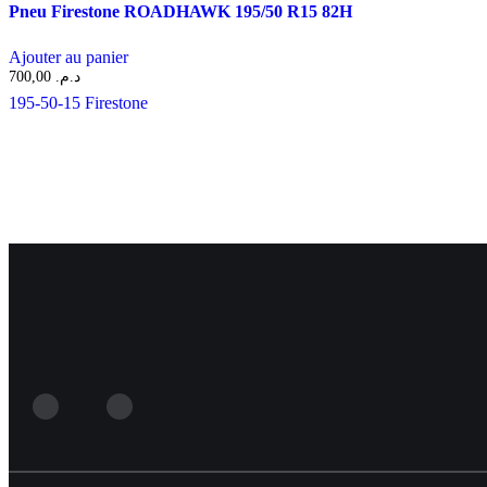
Pneu Firestone ROADHAWK 195/50 R15 82H
Ajouter au panier
700,00
د.م.
195-50-15
Firestone