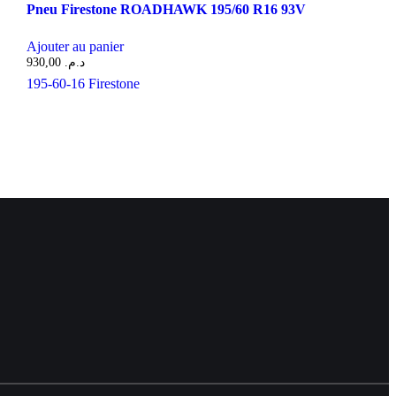
Pneu Firestone ROADHAWK 195/60 R16 93V
Ajouter au panier
930,00
د.م.
195-60-16
Firestone