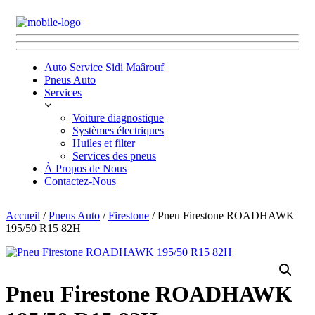
Auto Service Sidi Maârouf
Pneus Auto
Services
Voiture diagnostique
Systèmes électriques
Huiles et filter
Services des pneus
À Propos de Nous
Contactez-Nous
Accueil
/
Pneus Auto
/
Firestone
/ Pneu Firestone ROADHAWK
195/50 R15 82H
Pneu Firestone ROADHAWK