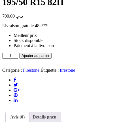
195/50 R15 82H
700,00
د.م.
Livraison gratuite 48h/72h
Meilleur prix
Stock disponible
Paiement à la livraison
quantité
Ajouter au panier
de
Pneu
Firestone
Catégorie :
Firestone
Étiquette :
firestone
ROADHAWK
195/50
R15
82H
Avis (0)
Details pneu