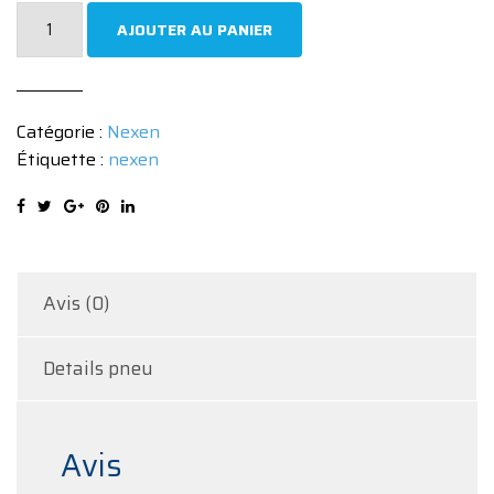
quantité
AJOUTER AU PANIER
de
Pneu
Nexen
Catégorie :
Nexen
N'FERA
Étiquette :
nexen
SU1
255/40
R19
100Y
Avis (0)
Details pneu
Avis