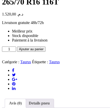
265/70 R16 116T
1.520,00
د.م.
Livraison gratuite 48h/72h
Meilleur prix
Stock disponible
Paiement à la livraison
quantité
Ajouter au panier
de
Pneu
Taurus
Catégorie :
Taurus
Étiquette :
Taurus
ROAD-
TERRAIN
265/70
R16
116T
Avis (0)
Details pneu