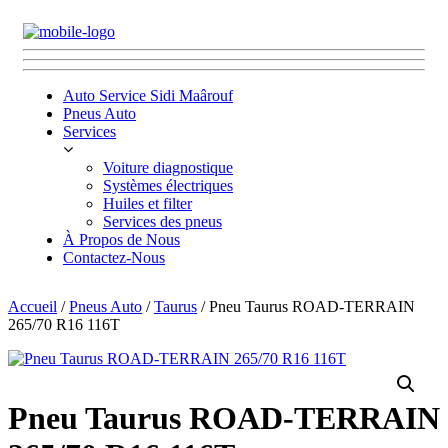
Auto Service Sidi Maârouf
Pneus Auto
Services
Voiture diagnostique
Systèmes électriques
Huiles et filter
Services des pneus
À Propos de Nous
Contactez-Nous
Accueil
/
Pneus Auto
/
Taurus
/ Pneu Taurus ROAD-TERRAIN
265/70 R16 116T
Pneu Taurus ROAD-TERRAIN