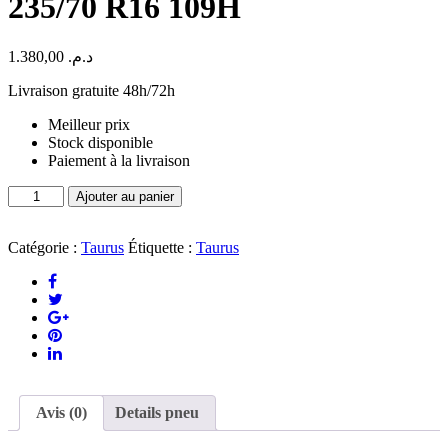
235/70 R16 109H
1.380,00
د.م.
Livraison gratuite 48h/72h
Meilleur prix
Stock disponible
Paiement à la livraison
quantité
Ajouter au panier
de
Pneu
Taurus
Catégorie :
Taurus
Étiquette :
Taurus
ROAD-
TERRAIN
235/70
R16
109H
Avis (0)
Details pneu