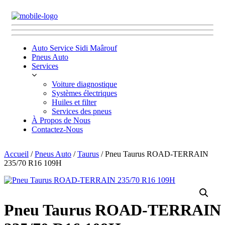
Auto Service Sidi Maârouf
Pneus Auto
Services
Voiture diagnostique
Systèmes électriques
Huiles et filter
Services des pneus
À Propos de Nous
Contactez-Nous
Accueil
/
Pneus Auto
/
Taurus
/ Pneu Taurus ROAD-TERRAIN
235/70 R16 109H
Pneu Taurus ROAD-TERRAIN