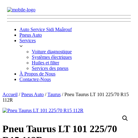
Auto Service Sidi Maârouf
Pneus Auto
Services
Voiture diagnostique
Systèmes électriques
Huiles et filter
Services des pneus
À Propos de Nous
Contactez-Nous
Accueil
/
Pneus Auto
/
Taurus
/ Pneu Taurus LT 101 225/70 R15
112R
Pneu Taurus LT 101 225/70