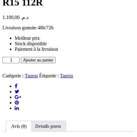
R15 112R
1.100,00
د.م.
Livraison gratuite 48h/72h
Meilleur prix
Stock disponible
Paiement à la livraison
quantité
Ajouter au panier
de
Pneu
Taurus
Catégorie :
Taurus
Étiquette :
Taurus
LT
101
225/70
R15
112R
Avis (0)
Details pneu