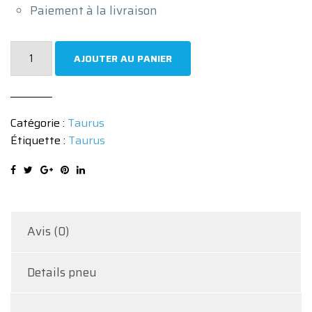
Paiement à la livraison
quantité
AJOUTER AU PANIER
de
Pneu
Taurus
Catégorie :
Taurus
HP
Étiquette :
Taurus
195/60
R15
88V
Avis (0)
Details pneu