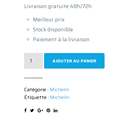
Livraison gratuite 48h/72h
Meilleur prix
Stock disponible
Paiement à la livraison
quantité
AJOUTER AU PANIER
de
Pneu
Michelin
Catégorie :
Michelin
PILOT
Étiquette :
Michelin
SPORT
4S
275/30
ZR19
96Y