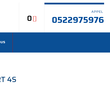
APPEL
0
0522975976
OUS
RT 4S