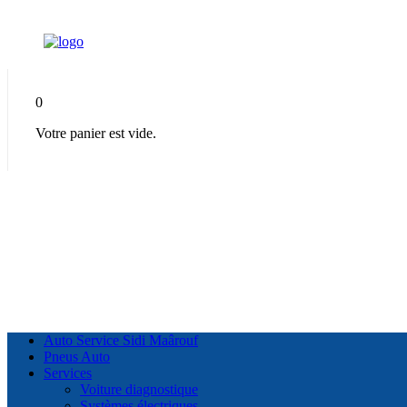
0
Votre panier est vide.
Auto Service Sidi Maârouf
Pneus Auto
Services
Voiture diagnostique
Systèmes électriques