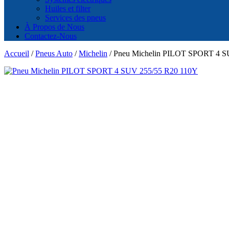
Huiles et filter
Services des pneus
À Propos de Nous
Contactez-Nous
Accueil
/
Pneus Auto
/
Michelin
/ Pneu Michelin PILOT SPORT 4 S