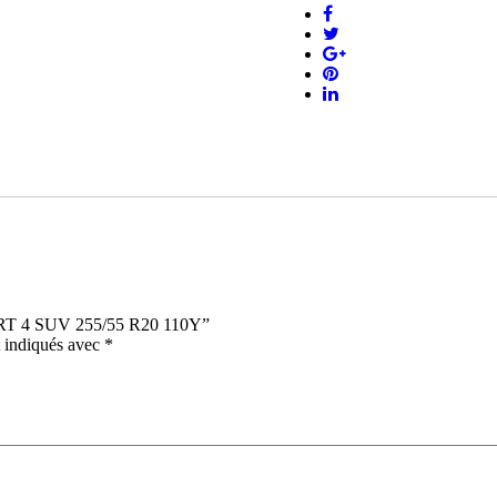
SPORT
4
SUV
255/55
R20
110Y
SPORT 4 SUV 255/55 R20 110Y”
t indiqués avec
*