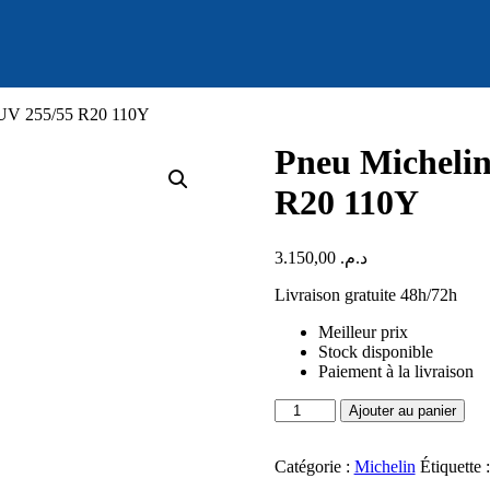
UV 255/55 R20 110Y
Pneu Micheli
R20 110Y
3.150,00
د.م.
Livraison gratuite 48h/72h
Meilleur prix
Stock disponible
Paiement à la livraison
quantité
Ajouter au panier
de
Pneu
Michelin
Catégorie :
Michelin
Étiquette 
PILOT