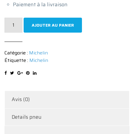
Paiement à la livraison
quantité
AJOUTER AU PANIER
de
Pneu
Michelin
Catégorie :
Michelin
PILOT
Étiquette :
Michelin
SPORT
4
275/35
ZR21
103Y
Avis (0)
Details pneu