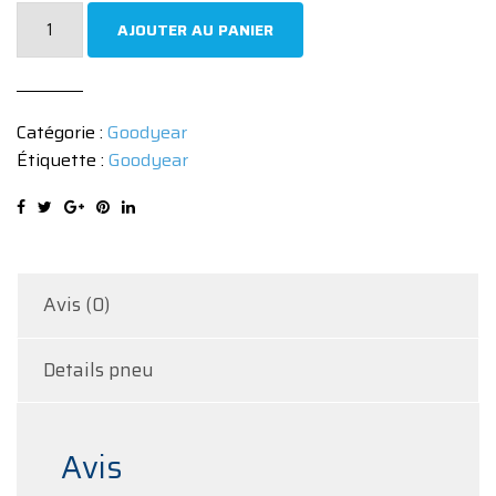
quantité
AJOUTER AU PANIER
de
Pneu
Goodyear
Catégorie :
Goodyear
EAGLE
Étiquette :
Goodyear
SPORT
235/45
R18
98Y
Avis (0)
Details pneu
Avis