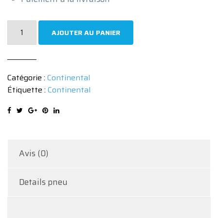
quantité
AJOUTER AU PANIER
de
Pneu
Continental
Catégorie :
Continental
CONTIVANCONTACT
Étiquette :
Continental
100
215/70
R15
109S
Avis (0)
Details pneu