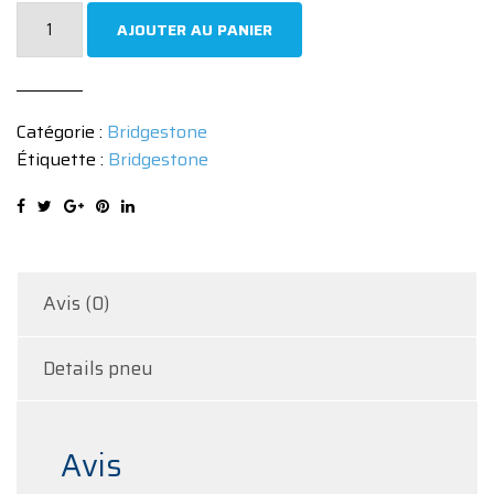
quantité
AJOUTER AU PANIER
de
Pneu
Bridgestone
Catégorie :
Bridgestone
TURANZA
Étiquette :
Bridgestone
T005
195/55
R16
87H
Avis (0)
Details pneu
Avis