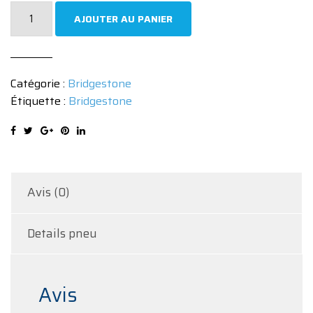
quantité
AJOUTER AU PANIER
de
Pneu
Bridgestone
Catégorie :
Bridgestone
POTENZA
Étiquette :
Bridgestone
S001
295/35
R20
105Y
Avis (0)
Details pneu
Avis