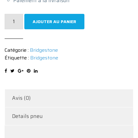
Paiement à la livraison
quantité
AJOUTER AU PANIER
de
Pneu
Bridgestone
Catégorie :
Bridgestone
ECOPIA
Étiquette :
Bridgestone
EP
300
195/60
R16
89H
Avis (0)
Details pneu