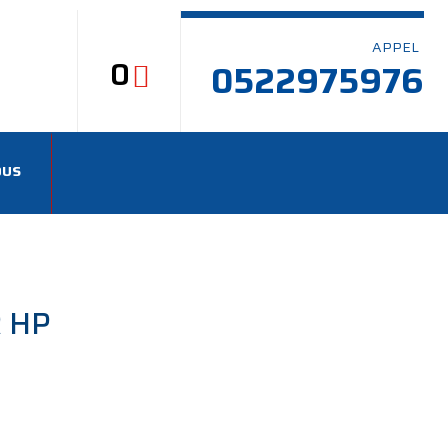
APPEL
0
0522975976
OUS
R HP