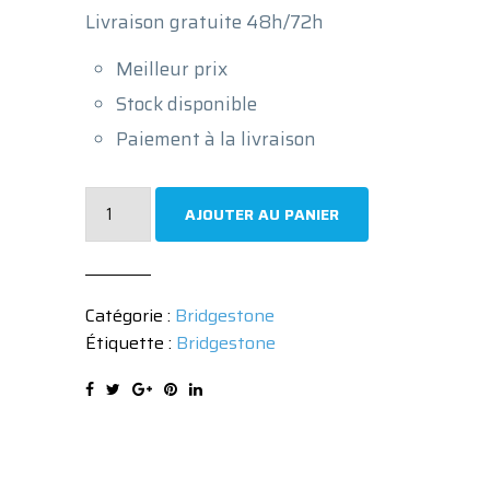
Livraison gratuite 48h/72h
Meilleur prix
Stock disponible
Paiement à la livraison
quantité
AJOUTER AU PANIER
de
Pneu
Bridgestone
Catégorie :
Bridgestone
DUELER
Étiquette :
Bridgestone
HP
SPORT
315/35
R20
110Y