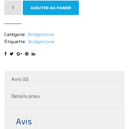
quantité
AJOUTER AU PANIER
de
Pneu
Bridgestone
Catégorie :
Bridgestone
ALENZA
Étiquette :
Bridgestone
001
275/50
R20
113W
Avis (0)
Details pneu
Avis