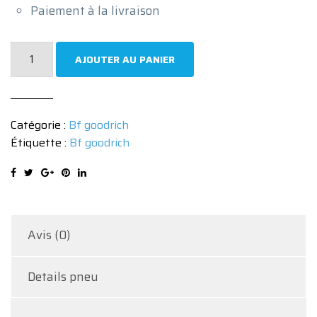
Paiement à la livraison
quantité
AJOUTER AU PANIER
de
Pneu
Bf
Catégorie :
Bf goodrich
goodrich
Étiquette :
Bf goodrich
ADVANTAGE
205/45
R17
88V
Avis (0)
Details pneu