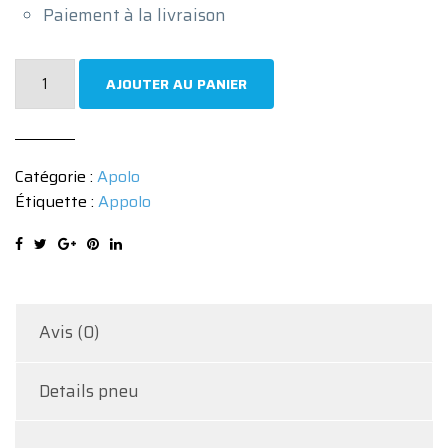
Paiement à la livraison
quantité
AJOUTER AU PANIER
de
Pneu
Apollo
Catégorie :
Apolo
ALTRUST
Étiquette :
Appolo
195/65
R16
104T
Avis (0)
Details pneu